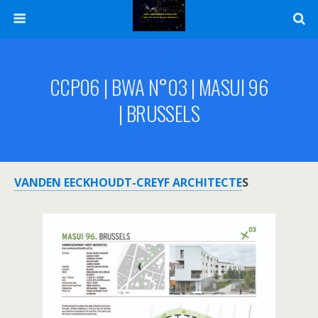
CCP06 | BWA N°03 | MASUI 96
| BRUSSELS
VANDEN EECKHOUDT-CREYF ARCHITECTE
S