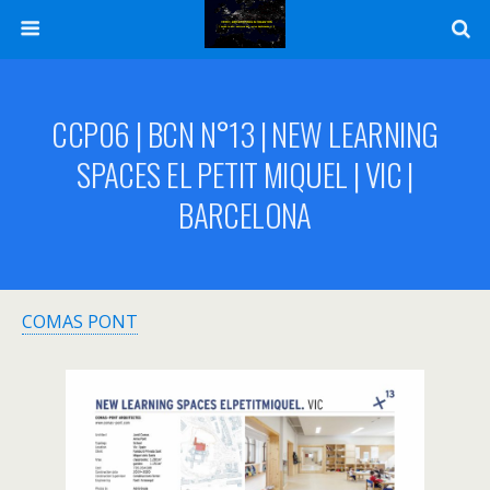
CCP06 | BCN N°13 | NEW LEARNING
SPACES EL PETIT MIQUEL | VIC |
BARCELONA
COMAS PONT